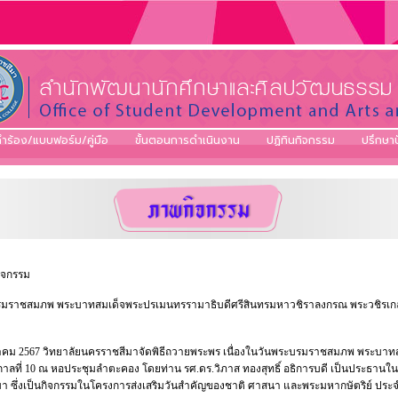
ำร้อง/แบบฟอร์ม/คู่มือ
ขั้นตอนการดำเนินงาน
ปฏิทินกิจกรรม
ปรึกษา
ิจกรรม
รมราชสมภพ พระบาทสมเด็จพระปรเมนทรรามาธิบดีศรีสินทรมหาวชิราลงกรณ พระวชิรเกล้าเจ
กรกฎาคม 2567 วิทยาลัยนครราชสีมาจัดพิธีถวายพระพร เนื่องในวันพระบรมราชสมภพ พระบ
ชกาลที่ 10 ณ หอประชุมลำตะคอง โดยท่าน รศ.ดร.วิภาส ทองสุทธิ์ อธิการบดี เป็นประธานในพ
ีมา ซึ่งเป็นกิจกรรมในโครงการส่งเสริมวันสำคัญของชาติ ศาสนา และพระมหากษัตริย์ ประ